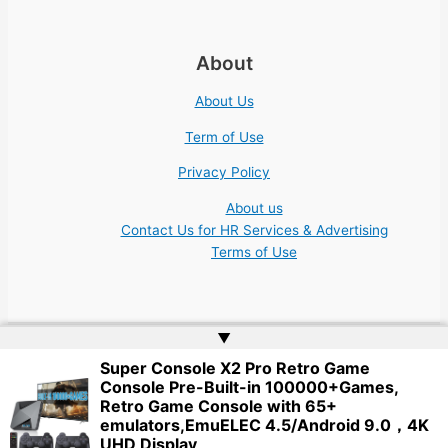
About
About Us
Term of Use
Privacy Policy
About us
Contact Us for HR Services & Advertising
Terms of Use
▲
Super Console X2 Pro Retro Game
Copyright © 2026 Academic Jobs Teaching Education University
Console Pre-Built-in 100000+Games,
College Nonprofit | Website by
Web Doktoru
Retro Game Console with 65+
emulators,EmuELEC 4.5/Android 9.0，4K
UHD Display