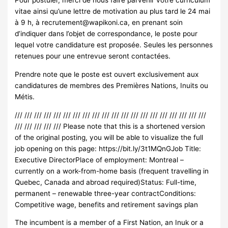
Pour postuler, merci de nous faire parvenir votre curriculum
vitae ainsi qu’une lettre de motivation au plus tard le 24 mai
à 9 h, à
recrutement@wapikoni.ca
, en prenant soin
d’indiquer dans l’objet de correspondance, le poste pour
lequel votre candidature est proposée. Seules les personnes
retenues pour une entrevue seront contactées.
Prendre note que le poste est ouvert exclusivement aux
candidatures de membres des Premières Nations, Inuits ou
Métis.
/// /// /// /// /// /// /// /// /// /// /// /// /// /// /// /// /// /// /// ///
/// /// /// /// /// Please note that this is a shortened version
of the original posting, you will be able to visualize the full
job opening on this page: https://bit.ly/3t1MQnGJob Title:
Executive DirectorPlace of employment: Montreal –
currently on a work-from-home basis (frequent travelling in
Quebec, Canada and abroad required)Status: Full-time,
permanent – renewable three-year contractConditions:
Competitive wage, benefits and retirement savings plan
The incumbent is a member of a First Nation, an Inuk or a